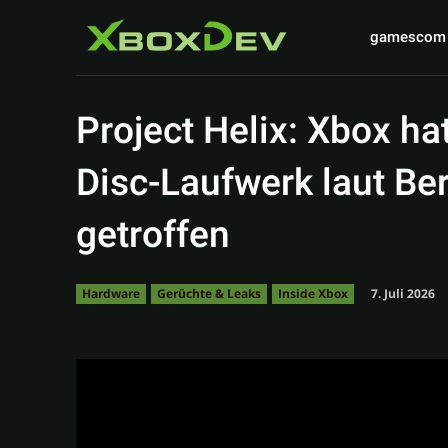
gamescom
Project Helix: Xbox h
Disc-Laufwerk laut Ber
getroffen
7. Juli 2026
Hardware
Gerüchte & Leaks
Inside Xbox