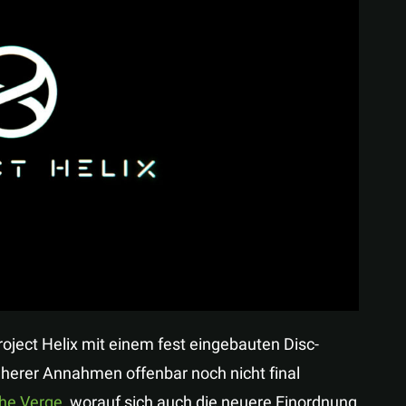
Teilen
ect Helix mit einem fest eingebauten Disc-
üherer Annahmen offenbar noch nicht final
he Verge
, worauf sich auch die neuere Einordnung