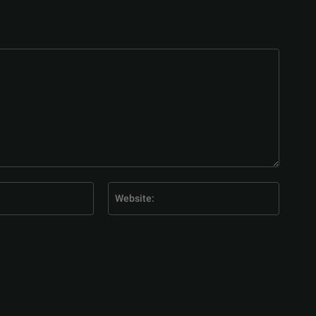
E-
Website
Mail:*