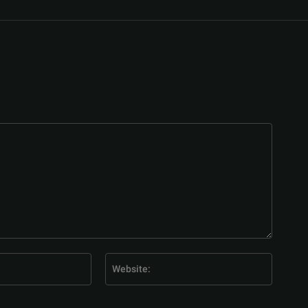
E-
Website
Mail:*