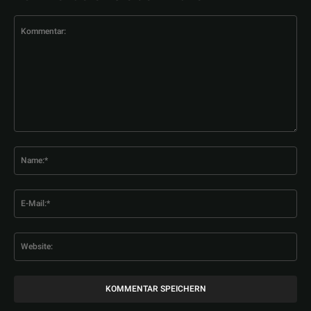
Kommentar:
Na
E-
Mai
Web