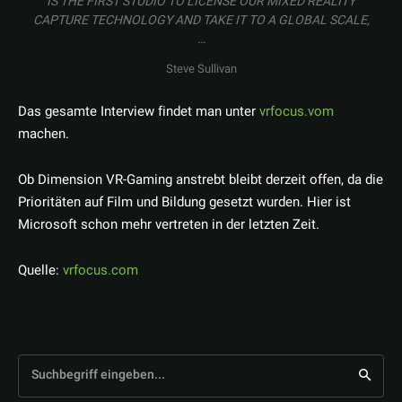
IS THE FIRST STUDIO TO LICENSE OUR MIXED REALITY
CAPTURE TECHNOLOGY AND TAKE IT TO A GLOBAL SCALE,
…
Steve Sullivan
Das gesamte Interview findet man unter
vrfocus.vom
machen.
Ob Dimension VR-Gaming anstrebt bleibt derzeit offen, da die
Prioritäten auf Film und Bildung gesetzt wurden. Hier ist
Microsoft schon mehr vertreten in der letzten Zeit.
Quelle:
vrfocus.com
Suchbegriff eingeben...