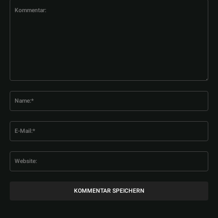
Kommentar:
Na
E-
Mai
Web