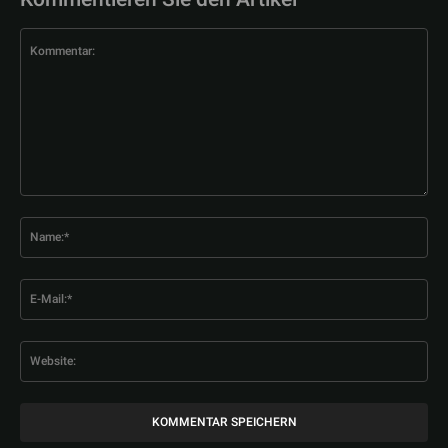
Kommentar:
Na
E-
Mai
Web