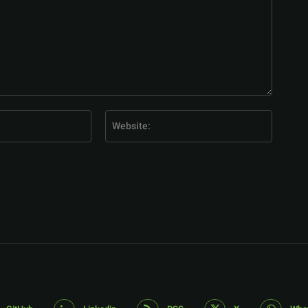
E-
Website
Mail:*