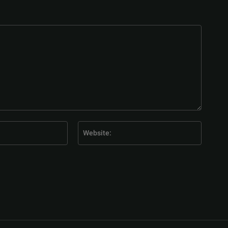
E-
Website
Mail:*