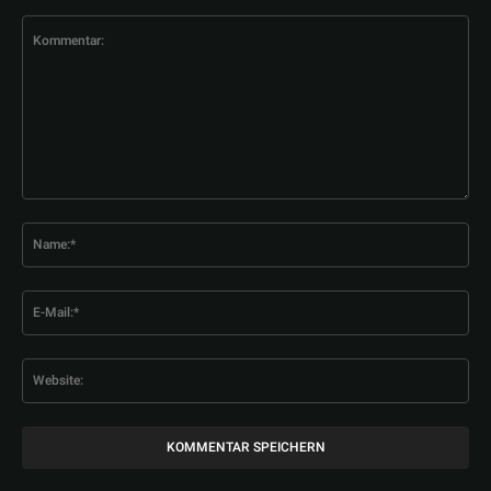
Kommentar:
Na
E-
Mai
Web