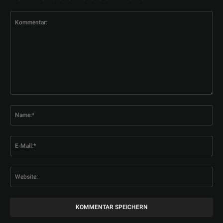
Kommentar:
Na
E-
Mai
Web