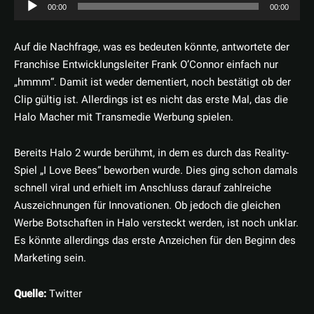
A
00:00
00:00
u
d
Auf die Nachfrage, was es bedeuten könnte, antwortete der
i
Franchise Entwicklungsleiter Frank O’Connor einfach nur
o
„hmmm“. Damit ist weder dementiert, noch bestätigt ob der
-
Clip gültig ist. Allerdings ist es nicht das erste Mal, das die
P
Halo Macher mit Transmedie Werbung spielen.
l
a
Bereits Halo 2 wurde berühmt, in dem es durch das Reality-
y
Spiel „I Love Bees“ beworben wurde. Dies ging schon damals
e
schnell viral und erhielt im Anschluss darauf zahlreiche
r
Auszeichnungen für Innovationen. Ob jedoch die gleichen
Werbe Botschaften in Halo versteckt werden, ist noch unklar.
Es könnte allerdings das erste Anzeichen für den Beginn des
Marketing sein.
Quelle:
Twitter