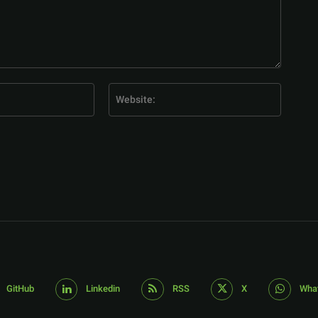
E-
Website
Mail:*
GitHub
Linkedin
RSS
X
Wha