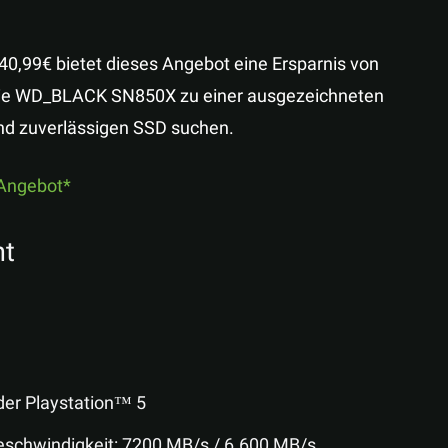
40,99€ bietet dieses Angebot eine Ersparnis von
 die WD_BLACK SN850X zu einer ausgezeichneten
 und zuverlässigen SSD suchen.
Angebot
nt
der Playstation™ 5
schwindigkeit: 7200 MB/s / 6.600 MB/s