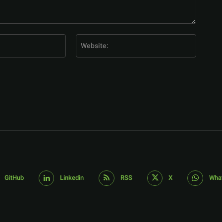
E-
Website
Mail:*
GitHub
Linkedin
RSS
X
Wha