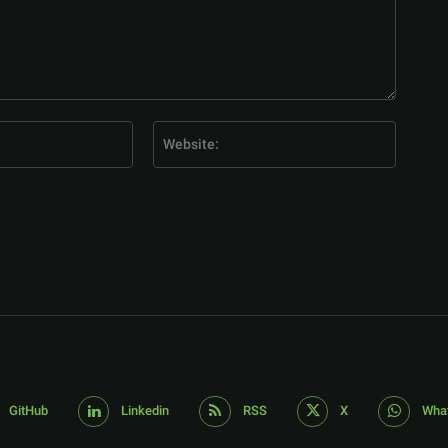
E-
Website
Mail:*
GitHub
Linkedin
RSS
X
Wha