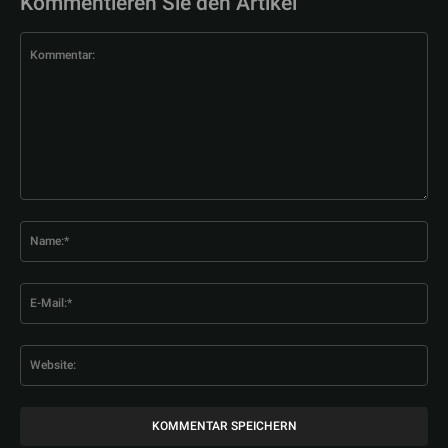
Kommentieren Sie den Artikel
Kommentar:
Na
E-
Mai
Web