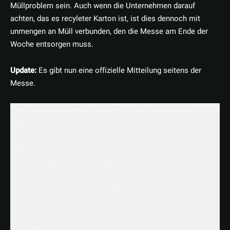
Müllproblem sein. Auch wenn die Unternehmen darauf
achten, das es recyleter Karton ist, ist dies dennoch mit
unmengen an Müll verbunden, den die Messe am Ende der
Woche entsorgen muss.
Update:
Es gibt nun eine offizielle Mitteilung seitens der
Messe.
Den Anmeldeunterlagen ist zu entnehmen, 
dass diese aus Sicherheitsgründen nicht 
mehr zulässig sind. Der Fluss der 
Besucherströme ist hier beispielsweise ein 
Grund. Was die Mitnahme von z.B. "Dreibein-
Anglerstühlen" / Campingstühlen betrifft, 
so werden wir unsere Besucher wie gewohnt 
zu gegebenem Zeitpunkt über die Mitnahme 
oder Nichtmitnahme informieren. Teil des 
Maßnahmenpakets Aufenthaltsqualität, die 