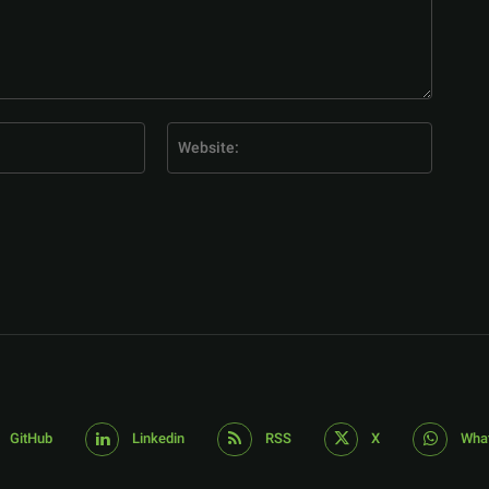
E-
Website
Mail:*
GitHub
Linkedin
RSS
X
Wha