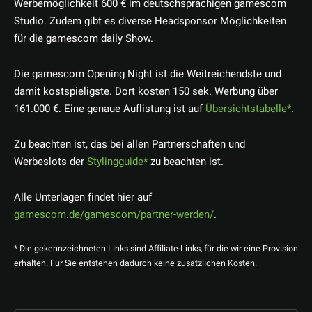
Werbemöglichkeit 600 € im deutschsprachigen gamescom
Studio. Zudem gibt es diverse Headsponsor Möglichkeiten
für die gamescom daily Show.
Die gamescom Opening Night ist die Weitreichendste und
damit kostspieligste. Dort kosten 150 sek. Werbung über
161.000 €. Eine genaue Auflistung ist auf
Übersichtstabelle
.
Zu beachten ist, das bei allen Partnerschaften und
Werbeslots der
Stylingguide
zu beachten ist.
Alle Unterlagen findet hier auf
gamescom.de/gamescom/partner-werden/
.
* Die gekennzeichneten Links sind Affiliate-Links, für die wir eine Provision
erhalten. Für Sie entstehen dadurch keine zusätzlichen Kosten.