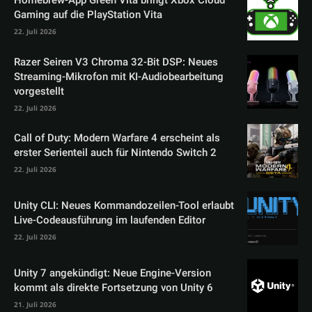
Homebrew-App Green Vita bringt Xbox Cloud
Gaming auf die PlayStation Vita
22. Juli 2026
Razer Seiren V3 Chroma 32-Bit DSP: Neues
Streaming-Mikrofon mit KI-Audiobearbeitung
vorgestellt
22. Juli 2026
Call of Duty: Modern Warfare 4 erscheint als
erster Serienteil auch für Nintendo Switch 2
22. Juli 2026
Unity CLI: Neues Kommandozeilen-Tool erlaubt
Live-Codeausführung im laufenden Editor
22. Juli 2026
Unity 7 angekündigt: Neue Engine-Version
kommt als direkte Fortsetzung von Unity 6
21. Juli 2026