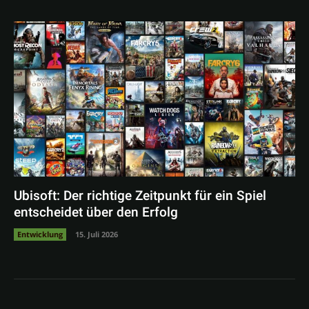
Ubisoft: Der richtige Zeitpunkt für ein Spiel
entscheidet über den Erfolg
Entwicklung
15. Juli 2026