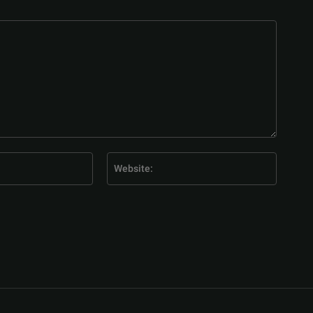
E-
Website
Mail:*