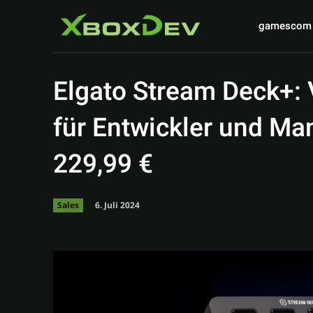
gamescom
Elgato Stream Deck+: V
für Entwickler und Man
229,99 €
6. Juli 2024
Sales