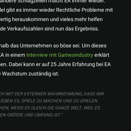
 andere Schlagzeilen macht EA immer wieder.
lel gibt es immer wieder Rechtliche Probleme mit
fertig herauskommen und vieles mehr helfen
nde Verkaufszahlen sind nun das Ergebniss.
shalb das Unternehmen so böse sei. Um dieses
EA in einem
Interview mit Gamesindustry
erklärt
n. Dabei kann er auf 25 Jahre Erfahrung bei EA
he Wachstum zuständig ist.
OCH MIT DER EXTERNEN WAHRNEHMUNG, DASS WIR
IEBEN ES, SPIELE ZU MACHEN UND ZU SPIELEN.
EN, WEISS ES GLEICH DIE GANZE WELT, WEIL ES I
N GRÖSSE UND UMFANG IST.“