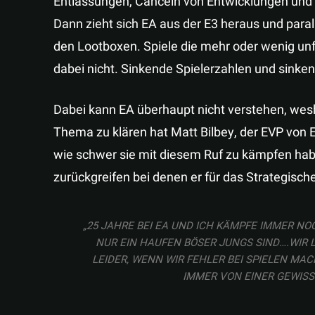
Entlassungen, Canceln von Entwicklungen und
Dann zieht sich EA aus der E3 heraus und paral
den Lootboxen. Spiele die mehr oder wenig un
dabei nicht. Sinkende Spielerzahlen und sinke
Dabei kann EA überhaupt nicht verstehen, we
Thema zu klären hat Matt Bilbey, der EVP von 
wie schwer sie mit diesem Ruf zu kämpfen habe
zurückgreifen bei denen er für das Strategisc
„25 JAHRE BEI EA UND ICH KÄMPFE IMMER N
NUR EIN HAUFEN BÖSER JUNGS SIND….WIR L
LEIDER, WENN WIR FEHLER BEI SPIELEN MACH
MMER VON EINER GEWISSE