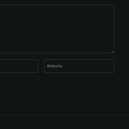
E-
Website
Mail:*