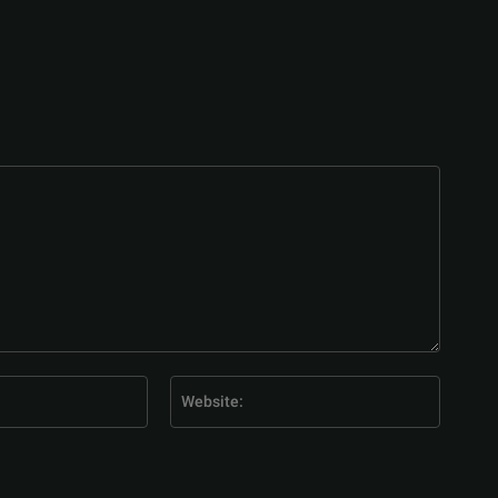
E-
Website
Mail:*