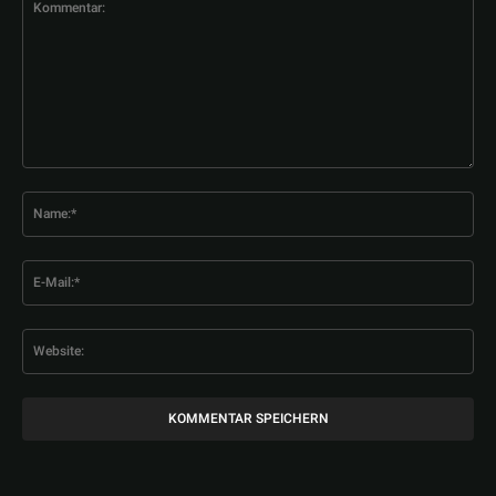
Kommentar:
Na
E-
Mai
Web