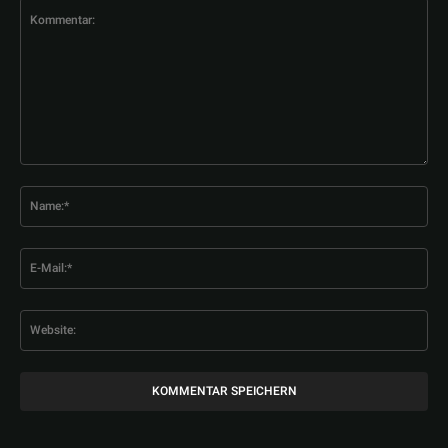
Kommentar:
Na
E-
Mai
Web