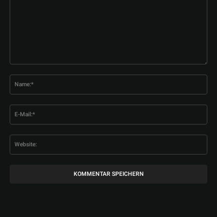
Kommentar:
Na
E-
Mai
Web