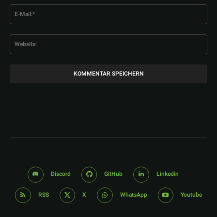
E-
Mai
Web
Discord
GitHub
Linkedin
RSS
X
WhatsApp
Youtube