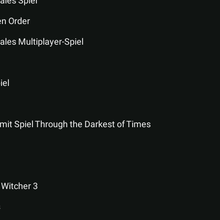
ales Spiel
en Order
ales Multiplayer-Spiel
iel
mit Spiel Through the Darkest of Times
 Witcher 3
s