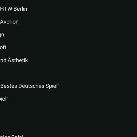
 HTW Berlin
 Avorion
gn
oft
und Ästhetik
 „Bestes Deutsches Spiel“
iel“