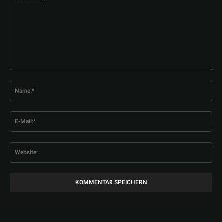
Kommentar:
Na
E-
Mai
Web