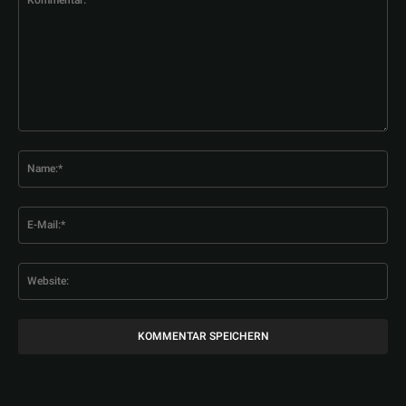
Kommentar:
Na
E-
Mai
Web