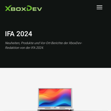
IFA 2024
Neuheiten, Produkte und Vor-Ort-Berichte der XboxDev-
Redaktion von der IFA 2024.
A MAZE. / Berlin
A1 Austrian Esports Festival 2025
ADAC SimRacing Expo 