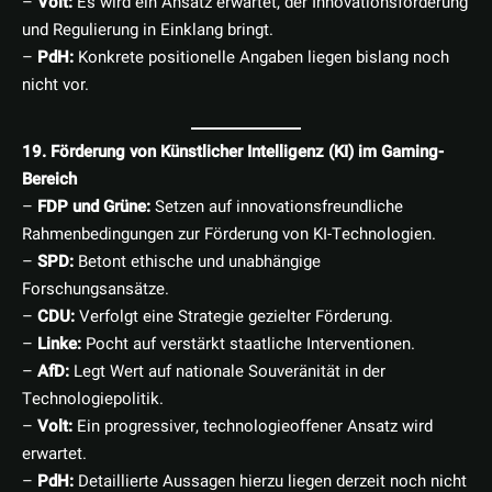
–
Volt:
Es wird ein Ansatz erwartet, der Innovationsförderung
und Regulierung in Einklang bringt.
–
PdH:
Konkrete positionelle Angaben liegen bislang noch
nicht vor.
19. Förderung von Künstlicher Intelligenz (KI) im Gaming-
Bereich
–
FDP und Grüne:
Setzen auf innovationsfreundliche
Rahmenbedingungen zur Förderung von KI-Technologien.
–
SPD:
Betont ethische und unabhängige
Forschungsansätze.
–
CDU:
Verfolgt eine Strategie gezielter Förderung.
–
Linke:
Pocht auf verstärkt staatliche Interventionen.
–
AfD:
Legt Wert auf nationale Souveränität in der
Technologiepolitik.
–
Volt:
Ein progressiver, technologieoffener Ansatz wird
erwartet.
–
PdH:
Detaillierte Aussagen hierzu liegen derzeit noch nicht