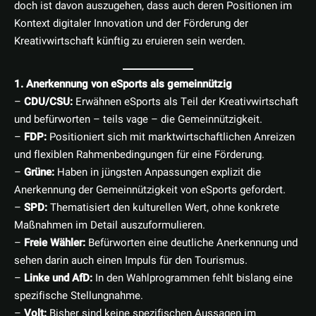
doch ist davon auszugehen, dass auch deren Positionen im
Kontext digitaler Innovation und der Förderung der
Kreativwirtschaft künftig zu eruieren sein werden.
1. Anerkennung von eSports als gemeinnützig
–
CDU/CSU:
Erwähnen eSports als Teil der Kreativwirtschaft
und befürworten – teils vage – die Gemeinnützigkeit.
–
FDP:
Positioniert sich mit marktwirtschaftlichen Anreizen
und flexiblen Rahmenbedingungen für eine Förderung.
–
Grüne:
Haben in jüngsten Anpassungen explizit die
Anerkennung der Gemeinnützigkeit von eSports gefordert.
–
SPD:
Thematisiert den kulturellen Wert, ohne konkrete
Maßnahmen im Detail auszuformulieren.
–
Freie Wähler:
Befürworten eine deutliche Anerkennung und
sehen darin auch einen Impuls für den Tourismus.
–
Linke und AfD:
In den Wahlprogrammen fehlt bislang eine
spezifische Stellungnahme.
–
Volt:
Bisher sind keine spezifischen Aussagen im