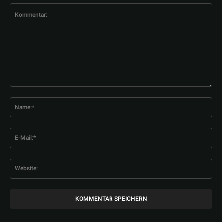
Kommentar:
Na
E-
Mai
Web