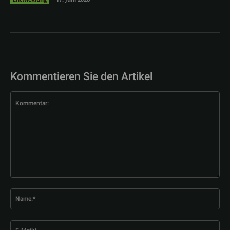
Kommentieren Sie den Artikel
Kommentar:
Na
E-