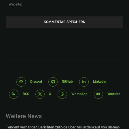
Web
Discord
GitHub
Linkedin
RSS
X
WhatsApp
Youtube
Weitere News
Tencent verhandelt Berichten zufolge über Milliardenkauf von Disney-