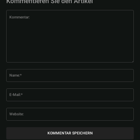
Kommentieren Sie den Artikel
Kommentar:
Na
E-
Mai
Web