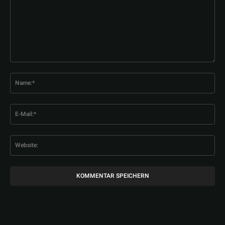
Kommentar:
Na
E-
Mai
Web