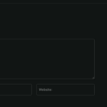
E-
Website
Mail:*