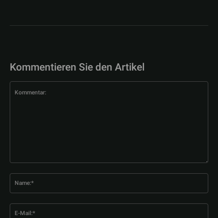
Kommentieren Sie den Artikel
Kommentar:
Na
E-