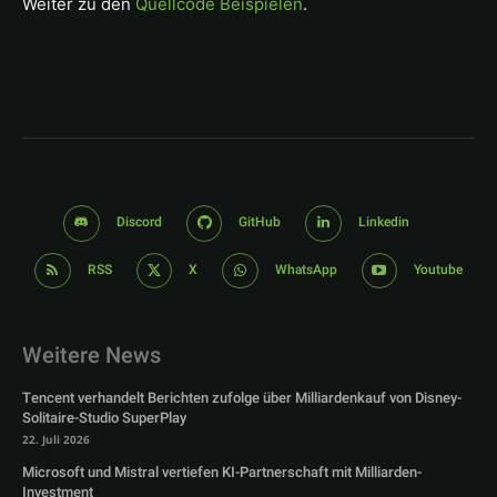
Weiter zu den
Quellcode Beispielen
.
Discord
GitHub
Linkedin
RSS
X
WhatsApp
Youtube
Weitere News
Tencent verhandelt Berichten zufolge über Milliardenkauf von Disney-
Solitaire-Studio SuperPlay
22. Juli 2026
Microsoft und Mistral vertiefen KI-Partnerschaft mit Milliarden-
Investment