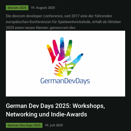
19. August 2025
devcom 2025
Die devcom developer conference, seit 2017 eine der führenden
europäischen Konferenzen für Spieleentwickelnde, erhält ab Oktober
2025 einen neuen Namen: gamescom dev.
German Dev Days 2025: Workshops,
Networking und Indie-Awards
10. Juli 2025
German Dev Days 2025